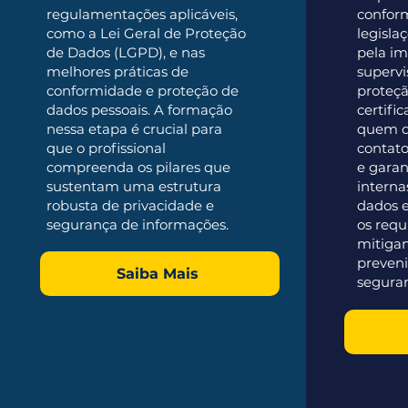
regulamentações aplicáveis,
confor
como a Lei Geral de Proteção
legisla
de Dados (LGPD), e nas
pela i
melhores práticas de
supervi
conformidade e proteção de
proteçã
dados pessoais. A formação
certifi
nessa etapa é crucial para
quem de
que o profissional
contato
compreenda os pilares que
e garan
sustentam uma estrutura
interna
robusta de privacidade e
dados 
segurança de informações.
os requi
mitigan
preveni
Saiba Mais
segura