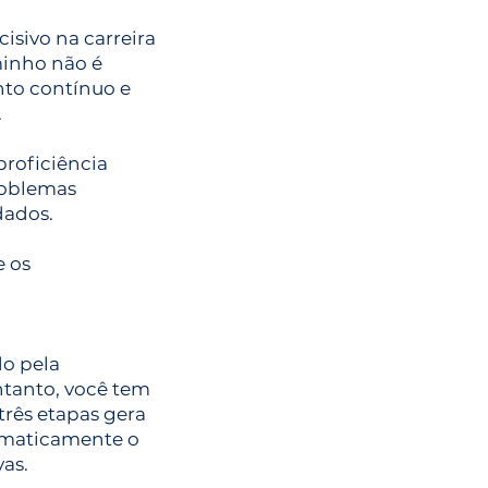
isivo na carreira
minho não é
nto contínuo e
.
proficiência
roblemas
dados.
e os
do pela
entanto, você tem
três etapas gera
tomaticamente o
as.