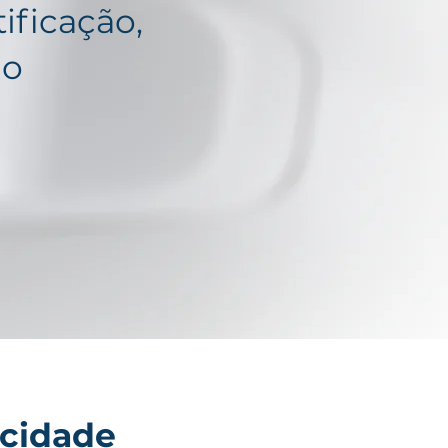
tificação,
no
acidade