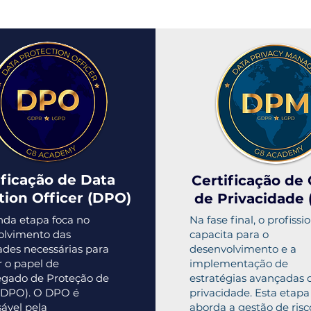
ificação de Data
Certificação de
tion Officer (DPO)
de Privacidade
da etapa foca no
Na fase final, o profissi
olvimento das
capacita para o
ades necessárias para
desenvolvimento e a
 o papel de
implementação de
egado de Proteção de
estratégias avançadas 
(DPO). O DPO é
privacidade. Esta etapa
ável pela
aborda a gestão de risco