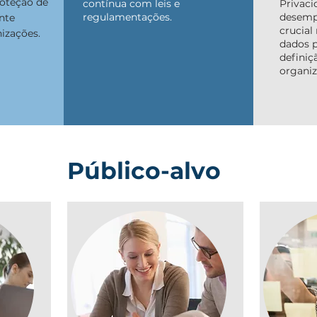
roteção de
contínua com leis e
Privaci
regulamentações.
desemp
nte
crucial
nizações.
dados p
definiç
organiz
Público-alvo