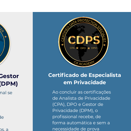
Certificado de Especialista
 Gestor
em Privacidade
 (DPM)
Ao concluir as certificações
onal se
de Analista de Privacidade
(CPA), DPO e Gestor de
Privacidade (DPM), o
profissional recebe, de
de
forma automática e sem a
necessidade de prova
s, a