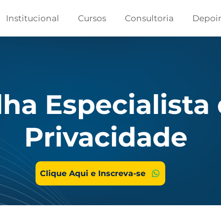
Institucional
Cursos
Consultoria
Depoi
lha Especialista
Privacidade
Clique Aqui e Inscreva-se