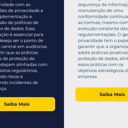
midade com as
segurança da informaç
ções de privacidade e
manutenção de uma
mplementação e
conformidade contínu
são de políticas de
as normas, mesmo com
o de dados. Essa
evolução constante das
cação é essencial para
regulamentações. O ge
seja ser o ponto de
privacidade tem o pape
 central em auditorias
garantir que a organiz
tir que as práticas
adote práticas proativa
s de proteção de
proteção de dados, ali
estejam alinhadas com
essas práticas com os
sitos regulatórios,
objetivos estratégicos 
do riscos e
empresa
ndo incidentes de
nça.
Saiba Mais
Saiba Mais