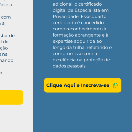
adicional, o certificado
ão e a
digital de Especialista em
Privacidade. Esse quarto
a com
certificado é concedido
 a
como reconhecimento à
formação abrangente e à
stor de
expertise adquirida ao
l de
longo da trilha, refletindo o
ação
compromisso com a
s na
excelência na proteção de
nhando
dados pessoais.
da
Clique Aqui e Inscreva-se