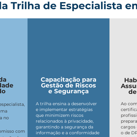
a Trilha de Especialista 
da
Capacitação para
Hab
dade
Gestão de Riscos
Assu
do
e Segurança
de
A trilha ensina a desenvolver
Ao com
specialista,
e implementar estratégias
certific
 uma
que minimizem riscos
profiss
a no
relacionados à privacidade,
prepara
garantindo a segurança da
cargos 
omisso com
informação e a conformidade
o de D