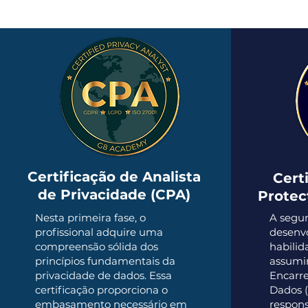
Certificação de Analista
Cert
de Privacidade (CPA)
Protec
Nesta primeira fase, o
A segun
profissional adquire uma
desenv
compreensão sólida dos
habilid
princípios fundamentais da
assumir
privacidade de dados. Essa
Encarr
certificação proporciona o
Dados 
embasamento necessário em
respons