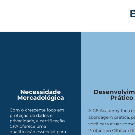
B
Necessidade
Desenvolvim
Mercadológica
Prático
Com o crescente foco em
A G8 Academy foca 
proteção de dados e
abordagem prática, p
privacidade, a certificação
você para atuar como
CPA oferece uma
Protection Officer (
qualificação essencial para