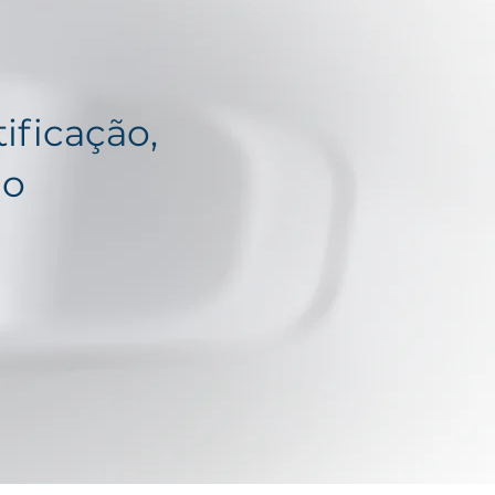
tificação,
no