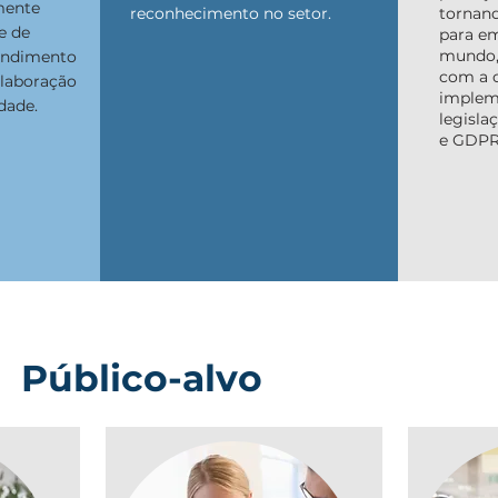
mente
reconhecimento no setor.
tornan
e de
para e
mundo,
tendimento
com a 
elaboração
implem
idade.
legisl
e GDPR
Público-alvo