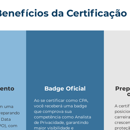
enefícios da Certificação
ento
Badge Oficial
Prep
Ao se certificar como CPA,
você receberá uma badge
A certi
em uma
que comprova sua
posici
reparando
competência como Analista
carreir
 Data
de Privacidade, garantindo
crescen
DPO), com
maior visibilidade e
proteçã