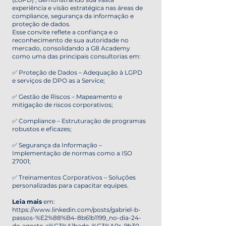
experiência e visão estratégica nas áreas de
compliance, segurança da informação e
proteção de dados.
Esse convite reflete a confiança e o
reconhecimento de sua autoridade no
mercado, consolidando a G8 Academy
como uma das principais consultorias em:
✅ Proteção de Dados – Adequação à LGPD
e serviços de DPO as a Service;
✅ Gestão de Riscos – Mapeamento e
mitigação de riscos corporativos;
✅ Compliance – Estruturação de programas
robustos e eficazes;
✅ Segurança da Informação –
Implementação de normas como a ISO
27001;
✅ Treinamentos Corporativos – Soluções
personalizadas para capacitar equipes.
Leia mais
em:
https://www.linkedin.com/posts/gabriel-b-
passos-%E2%88%B4-8b61b1199_no-dia-24-
de-agosto-s%C3%A1bado-%C3%A0s-9h30-