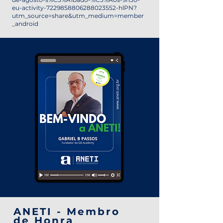
eu-activity-7229858806288023552-hlPN?
utm_source=share&utm_medium=member
_android
ANETI - Membro
de Honra