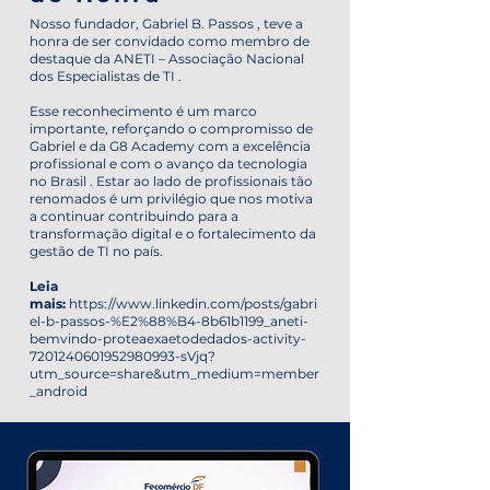
Nosso fundador, Gabriel B. Passos , teve a
honra de ser convidado como membro de
destaque da ANETI – Associação Nacional
dos Especialistas de TI .
Esse reconhecimento é um marco
importante, reforçando o compromisso de
Gabriel e da G8 Academy com a excelência
profissional e com o avanço da tecnologia
no Brasil . Estar ao lado de profissionais tão
renomados é um privilégio que nos motiva
a continuar contribuindo para a
transformação digital e o fortalecimento da
gestão de TI no país.
Leia
mais:
https://www.linkedin.com/posts/gabri
el-b-passos-%E2%88%B4-8b61b1199_aneti-
bemvindo-proteaexaetodedados-activity-
7201240601952980993-sVjq?
utm_source=share&utm_medium=member
_android