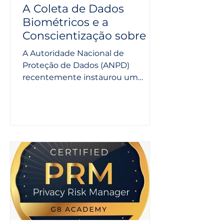
A Coleta de Dados
Biométricos e a
Conscientização sobre a
Venda de Dados
A Autoridade Nacional de
Pessoais: Análise da
Proteção de Dados (ANPD)
ANPD e a Necessidade
recentemente instaurou um
de Proteção
processo de fiscalização contra a
empresa Tools for Humanity...