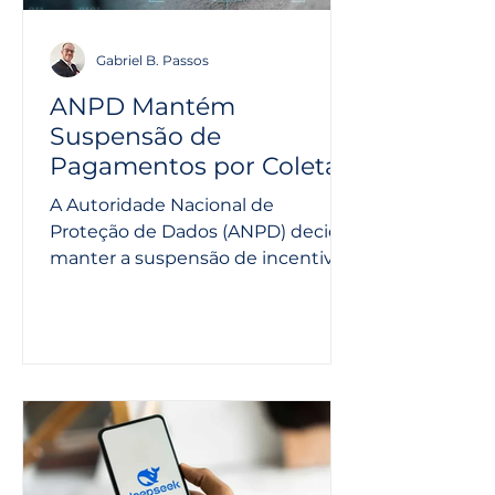
Gabriel B. Passos
ANPD Mantém
Suspensão de
Pagamentos por Coleta
de Íris Após Recurso
A Autoridade Nacional de
Administrativo
Proteção de Dados (ANPD) decidiu
manter a suspensão de incentivos
financeiros à empresa Tools for
Humanity (TFH)...