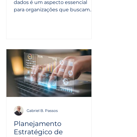
Calcular a Maturidade
dados é um aspecto essencial
em LGPD
para organizações que buscam
não apenas cumprir com a Lei
Geral de Proteção de...
Gabriel B. Passos
Planejamento
Estratégico de