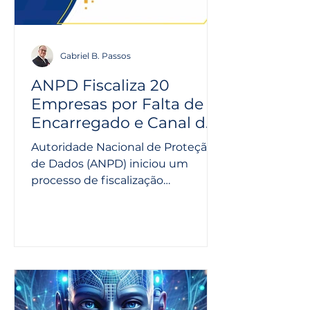
Gabriel B. Passos
ANPD Fiscaliza 20
Empresas por Falta de
Encarregado e Canal de
Comunicação Adequado
Autoridade Nacional de Proteção
de Dados (ANPD) iniciou um
processo de fiscalização
envolvendo 20 empresas de
grande porte que não...