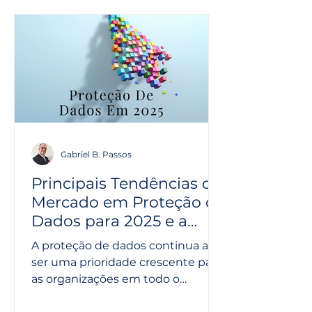
Gabriel B. Passos
Principais Tendências de
Mercado em Proteção de
Dados para 2025 e a
Importância do
A proteção de dados continua a
Compliance
ser uma prioridade crescente para
as organizações em todo o
mundo. Em 2025, várias