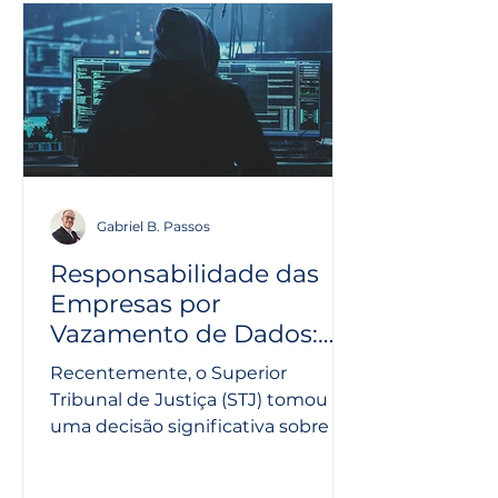
Gabriel B. Passos
Responsabilidade das
Empresas por
Vazamento de Dados:
Decisão do STJ
Recentemente, o Superior
Tribunal de Justiça (STJ) tomou
uma decisão significativa sobre a
responsabilidade das empresas
em casos de...