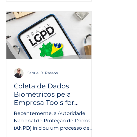
Gabriel B. Passos
Coleta de Dados
Biométricos pela
Empresa Tools for
Humanity: Implicações e
Recentemente, a Autoridade
Fiscalização -ANPD
Nacional de Proteção de Dados
(ANPD) iniciou um processo de
fiscalização contra a empresa Tools