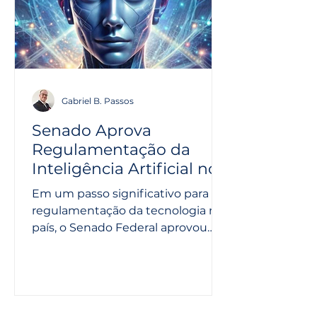
Gabriel B. Passos
Senado Aprova
Regulamentação da
Inteligência Artificial no
Brasil: Colaboração da
Em um passo significativo para a
LGPD e ANPD
regulamentação da tecnologia no
país, o Senado Federal aprovou
um projeto de lei que estabelece
regras...