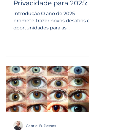
Privacidade para 2025:
Maximização de
Introdução O ano de 2025
Indicadores de
promete trazer novos desafios e
Desempenho, Risco e
oportunidades para as
Metas Estratégicas para
organizações no que diz respeito à
Conformidade com a
proteção de dados...
LGPD
Gabriel B. Passos