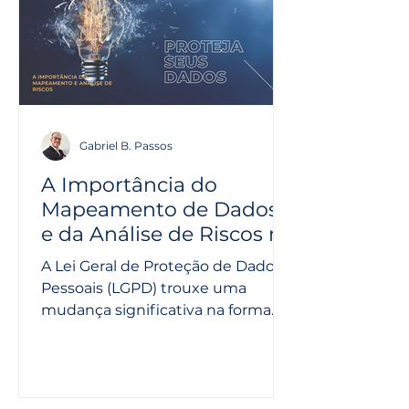
Gabriel B. Passos
A Importância do
Mapeamento de Dados
e da Análise de Riscos na
Adequação à LGPD
A Lei Geral de Proteção de Dados
Pessoais (LGPD) trouxe uma
mudança significativa na forma
como as empresas brasileiras
lidam com os...