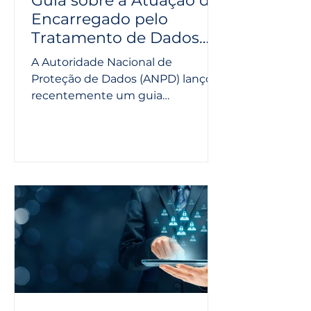
Guia sobre a Atuação do
Encarregado pelo
Tratamento de Dados
Pessoais -ANPD
A Autoridade Nacional de
Proteção de Dados (ANPD) lançou
recentemente um guia
orientativo sobre a atuação do
encarregado pelo tratamento...